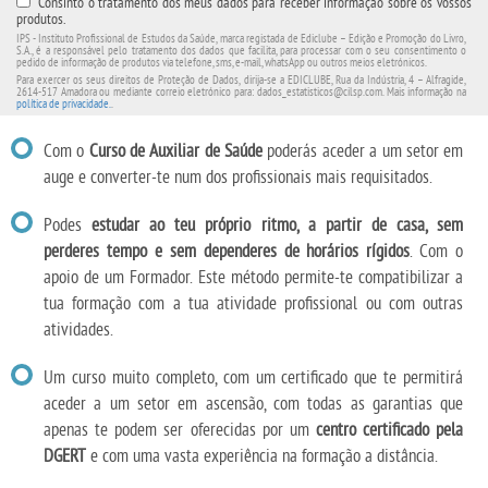
Consinto o tratamento dos meus dados para receber informação sobre os vossos
produtos.
IPS - Instituto Profissional de Estudos da Saúde, marca registada de Ediclube – Edição e Promoção do Livro,
S.A., é a responsável pelo tratamento dos dados que facilita, para processar com o seu consentimento o
pedido de informação de produtos via telefone, sms, e-mail, whatsApp ou outros meios eletrónicos.
Para exercer os seus direitos de Proteção de Dados, dirija-se a EDICLUBE, Rua da Indústria, 4 – Alfragide,
2614-517 Amadora ou mediante correio eletrónico para: dados_estatisticos@cilsp.com. Mais informação na
política de privacidade.
.
Com o
Curso de Auxiliar de Saúde
poderás aceder a um setor em
auge e converter-te num dos profissionais mais requisitados.
Podes
estudar ao teu próprio ritmo, a partir de casa, sem
perderes tempo e sem dependeres de horários rígidos
. Com o
apoio de um Formador. Este método permite-te compatibilizar a
tua formação com a tua atividade profissional ou com outras
atividades.
Um curso muito completo, com um certificado que te permitirá
aceder a um setor em ascensão, com todas as garantias que
apenas te podem ser oferecidas por um
centro certificado pela
DGERT
e com uma vasta experiência na formação a distância.