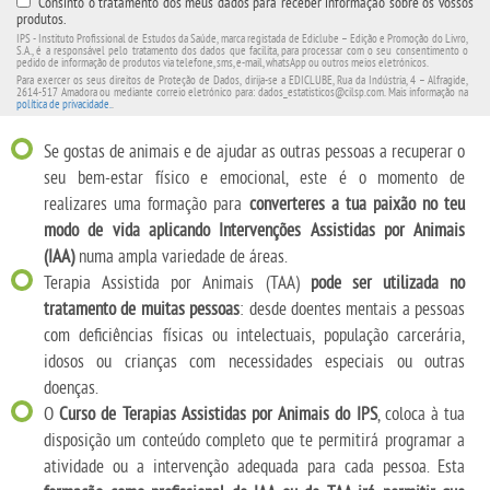
Consinto o tratamento dos meus dados para receber informação sobre os vossos
produtos.
IPS - Instituto Profissional de Estudos da Saúde, marca registada de Ediclube – Edição e Promoção do Livro,
S.A., é a responsável pelo tratamento dos dados que facilita, para processar com o seu consentimento o
pedido de informação de produtos via telefone, sms, e-mail, whatsApp ou outros meios eletrónicos.
Para exercer os seus direitos de Proteção de Dados, dirija-se a EDICLUBE, Rua da Indústria, 4 – Alfragide,
2614-517 Amadora ou mediante correio eletrónico para: dados_estatisticos@cilsp.com. Mais informação na
política de privacidade.
.
Se gostas de animais e de ajudar as outras pessoas a recuperar o
seu bem-estar físico e emocional, este é o momento de
realizares uma formação para
converteres a tua paixão no teu
modo de vida aplicando Intervenções Assistidas por Animais
(IAA)
numa ampla variedade de áreas.
Terapia Assistida por Animais (TAA)
pode ser utilizada no
tratamento de muitas pessoas
: desde doentes mentais a pessoas
com deficiências físicas ou intelectuais, população carcerária,
idosos ou crianças com necessidades especiais ou outras
doenças.
O
Curso de Terapias Assistidas por Animais do IPS
, coloca à tua
disposição um conteúdo completo que te permitirá programar a
atividade ou a intervenção adequada para cada pessoa. Esta