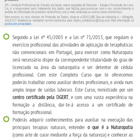
IPS - Instituto Profissional de Estudos da Saúde, marca registada de Ediclube – Edição e Promoção do Livro,
S.A., é a responsável pelo tratamento dos dados que facilita, para processar com o seu consentimento o
pedido de informação de produtos via telefone, sms, e-mail, whatsApp ou outros meios eletrónicos.
Para exercer os seus direitos de Proteção de Dados, dirija-se a EDICLUBE, Rua da Indústria, 4 – Alfragide,
2614-517 Amadora ou mediante correio eletrónico para: dados_estatisticos@cilsp.com. Mais informação na
política de privacidade.
.
Segundo a Lei nº 45/2003 e a Lei nº 71/2013, que regulam o
exercício profissional das atividades de aplicação de terapêuticas
não convencionais em Portugal, para exercer como Naturopata
será necessário dispor da correspondente titularidade do grau de
licenciado na área da naturopatia e ser detentor de cédula
profissional. Com este Completo Curso que te oferecemos
poderás trabalhar como auxiliar destes profissionais, e ainda num
amplo leque de saídas laborais. Este Curso, ministrado por um
centro certificado pela DGERT
, e com uma vasta experiência na
formação a distância, dar-te-á acesso a um certificado de
formação profissional.
Poderás adquirir conhecimentos para auxiliar na execução das
principais terapias naturais, entender
o que é a Naturopatia
(como arte de curar mediante a força da natureza) e conhecer as