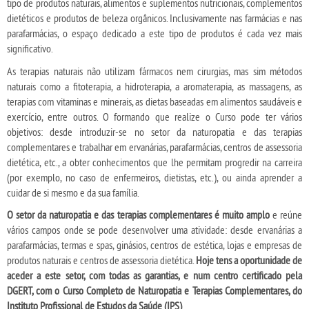
tipo de produtos naturais, alimentos e suplementos nutricionais, complementos
dietéticos e produtos de beleza orgânicos. Inclusivamente nas farmácias e nas
parafarmácias, o espaço dedicado a este tipo de produtos é cada vez mais
significativo.
As terapias naturais não utilizam fármacos nem cirurgias, mas sim métodos
naturais como a fitoterapia, a hidroterapia, a aromaterapia, as massagens, as
terapias com vitaminas e minerais, as dietas baseadas em alimentos saudáveis e
exercício, entre outros. O formando que realize o Curso pode ter vários
objetivos: desde introduzir-se no setor da naturopatia e das terapias
complementares e trabalhar em ervanárias, parafarmácias, centros de assessoria
dietética, etc., a obter conhecimentos que lhe permitam progredir na carreira
(por exemplo, no caso de enfermeiros, dietistas, etc.), ou ainda aprender a
cuidar de si mesmo e da sua família.
O setor da naturopatia e das terapias complementares é muito amplo
e reúne
vários campos onde se pode desenvolver uma atividade: desde ervanárias a
parafarmácias, termas e spas, ginásios, centros de estética, lojas e empresas de
produtos naturais e centros de assessoria dietética.
Hoje tens a oportunidade de
aceder a este setor, com todas as garantias, e num centro certificado pela
DGERT, com o Curso Completo de Naturopatia e Terapias Complementares, do
Instituto Profissional de Estudos da Saúde (IPS)
.