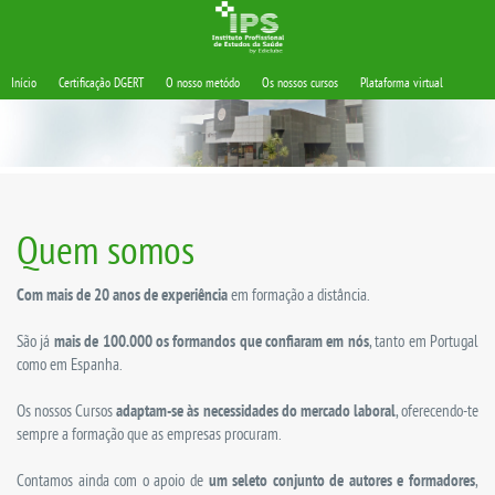
Início
Certificação DGERT
O nosso metódo
Os nossos cursos
Plataforma virtual
Quem somos
Com mais de 20 anos de experiência
em formação a distância.
São já
mais de 100.000 os formandos que confiaram em nós
, tanto em Portugal
como em Espanha.
Os nossos Cursos
adaptam-se às necessidades do mercado laboral
, oferecendo-te
sempre a formação que as empresas procuram.
Contamos ainda com o apoio de
um seleto conjunto de autores e formadores
,