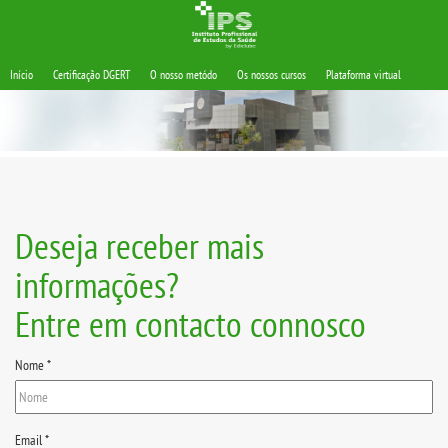
Início
Certificação DGERT
O nosso metódo
Os nossos cursos
Plataforma virtual
Deseja receber mais
informações?
Entre em contacto connosco
Nome
*
Email
*