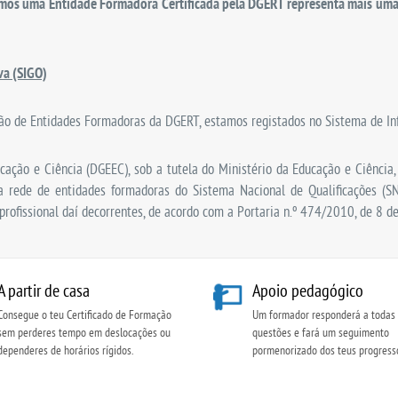
rmos uma Entidade Formadora Certificada pela DGERT representa mais uma 
va (SIGO)
ção de Entidades Formadoras da DGERT, estamos registados no Sistema de In
cação e Ciência (DGEEC), sob a tutela do Ministério da Educação e Ciência
a rede de entidades formadoras do Sistema Nacional de Qualificações (SNQ
rofissional daí decorrentes, de acordo com a Portaria n.º 474/2010, de 8 de
A partir de casa
Apoio pedagógico
Consegue o teu Certificado de Formação
Um formador responderá a todas 
sem perderes tempo em deslocações ou
questões e fará um seguimento
dependeres de horários rígidos.
pormenorizado dos teus progress