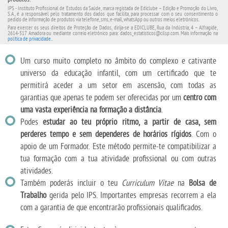
IPS - Instituto Profissional de Estudos da Saúde, marca registada de Ediclube – Edição e Promoção do Livro,
S.A., é a responsável pelo tratamento dos dados que facilita, para processar com o seu consentimento o
pedido de informação de produtos via telefone, sms, e-mail, whatsApp ou outros meios eletrónicos.
Para exercer os seus direitos de Proteção de Dados, dirija-se a EDICLUBE, Rua da Indústria, 4 – Alfragide,
2614-517 Amadora ou mediante correio eletrónico para: dados_estatisticos@cilsp.com. Mais informação na
política de privacidade.
.
Um curso muito completo no âmbito do complexo e cativante
universo da educação infantil, com um certificado que te
permitirá aceder a um setor em ascensão, com todas as
garantias que apenas te podem ser oferecidas por um
centro com
uma vasta experiência na formação a distância
.
Podes
estudar ao teu próprio ritmo, a partir de casa, sem
perderes tempo e sem dependeres de horários rígidos
. Com o
apoio de um Formador. Este método permite-te compatibilizar a
tua formação com a tua atividade profissional ou com outras
atividades.
Também poderás incluir o teu
Curriculum Vitae
na
Bolsa de
Trabalho
gerida pelo IPS. Importantes empresas recorrem a ela
com a garantia de que encontrarão profissionais qualificados.