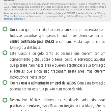
IPS - Instituto Profissional de Estudos da Saúde, marca registada de Ediclube – Edição e Promoção do Livro,
S.A., é a responsável pelo tratamento dos dados que facilita, para processar com o seu consentimento o
pedido de informação de produtos via telefone, sms, e-mail, whatsApp ou outros meios eletrónicos.
Para exercer os seus direitos de Proteção de Dados, dirija-se a EDICLUBE, Rua da Indústria, 4 – Alfragide,
2614-517 Amadora ou mediante correio eletrónico para: dados_estatisticos@cilsp.com. Mais informação na
política de privacidade.
.
Um curso que te permitirá aceder a um setor em ascensão, com
todas as garantias que apenas te podem ser oferecidas por um
centro certificado pela DGERT
e com uma vasta experiência na
formação a distância.
Este Curso é dirigido tanto às pessoas que querem ter um
conhecimento global sobre o tema, como, e sobretudo, àquelas
que já trabalham nesta área e querem aprofundar a sua formação
e àquelas que ainda não trabalham nesta área mas querem
introduzir-se neste setor.
Queres
usar a alimentação em prol da saúde
? Com esta formação
poderás tornar esta tua paixão num modo de vida.
Desenvolve hábitos alimentares saudáveis, adotando
boas
práticas alimentares
, específicas em função da tua idade, género,